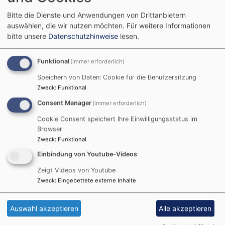
evangelischen Friedhof in der Riesstr. 62.
Bitte die Dienste und Anwendungen von Drittanbietern
auswählen, die wir nutzen möchten.
Für weitere Informationen
Gottesdienste finden jeden Sonntag im Wechsel um 9
bitte unsere
Datenschutzhinweise
lesen.
Uhr oder 10.15 Uhr statt.
Kindergottesdienst ist jeweils parallel zum 10.15 Uhr
Funktional
(immer erforderlich)
Gottesdienst außerhalb der Ferien im Gemeindehaus.
Speichern von Daten: Cookie für die Benutzersitzung
Die erste urkundliche Erwähnung für Nähermemmingen
Zweck
:
Funktional
(damals noch Memmingen) findet sich aus dem Jahre
Consent Manager
(immer erforderlich)
1230.
Cookie Consent speichert Ihre Einwilligungsstatus im
Am 4. April 1426 wurde der Grundstein gelegt. Das
Browser
Datum findet sich im Rundbogen des Marienbildes
Zweck
:
Funktional
über dem Eingang. 1525 wurde die Kirche nach
Einbindung von Youtube-Videos
Einführung der Reformation evangelisch. Der Name
Zeigt Videos von Youtube
Marienkirche blieb erhalten. 1874 wurde eine neue
Zweck
:
Eingebettete externe Inhalte
Orgel eingebaut, die bei der Renovierung des
Chorraums 1921 auf die Empore umgebaut wurde.
Auswahl akzeptieren
Alle akzeptieren