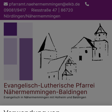
Direkt
pfarramt.naehermemmingen@elkb.de
zum
09081/9417
Riesstraße 47 | 86720
Inhalt
Nördlingen/Nähermemmingen
Evangelisch-Lutherische Pfarrei
Nähermemmingen-Baldingen
Evangelisch in Nähermemmingen mit Holheim und Baldingen
Hauptnavigation