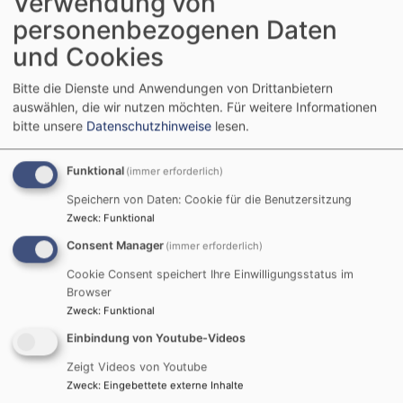
Verwendung von
personenbezogenen Daten
und Cookies
Bitte die Dienste und Anwendungen von Drittanbietern
auswählen, die wir nutzen möchten.
Für weitere Informationen
bitte unsere
Datenschutzhinweise
lesen.
Funktional
(immer erforderlich)
Startseite
Kirchengemeinde Nähermemmingen
Speichern von Daten: Cookie für die Benutzersitzung
Zweck
:
Funktional
Consent Manager
(immer erforderlich)
Kirchengemeinde
Cookie Consent speichert Ihre Einwilligungsstatus im
Browser
Nähermemmingen
Zweck
:
Funktional
Einbindung von Youtube-Videos
Zeigt Videos von Youtube
Zur Kirchengemeinde Nähermemmingen mit Hohlheim
Zweck
:
Eingebettete externe Inhalte
gehören rund 500 evangelische Christen.