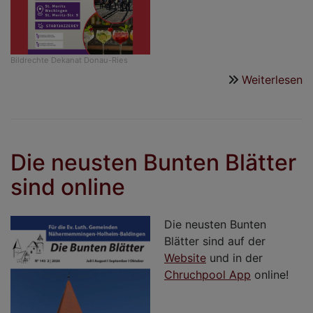
Bildrechte
Dekanat Donau-Ries
Weiterlesen
ü
A
8
U
8
Die neusten Bunten Blätter
sind online
Die neusten Bunten
Blätter sind auf der
Website
und in der
Chruchpool App
online!