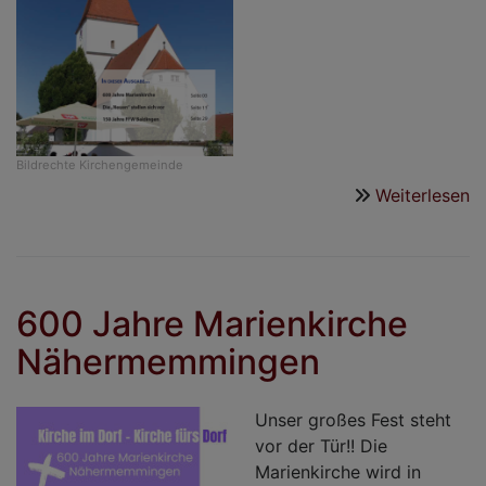
Bildrechte
Kirchengemeinde
Weiterlesen
ü
D
n
B
Bl
600 Jahre Marienkirche
s
Nähermemmingen
on
Unser großes Fest steht
vor der Tür!! Die
Marienkirche wird in