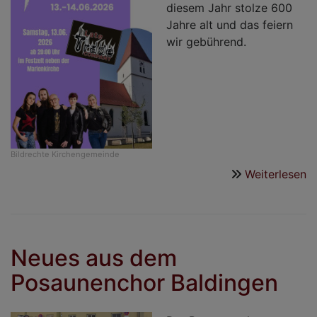
diesem Jahr stolze 600
Jahre alt und das feiern
wir gebührend.
Bildrechte
Kirchengemeinde
Weiterlesen
ü
6
J
M
N
Neues aus dem
Posaunenchor Baldingen