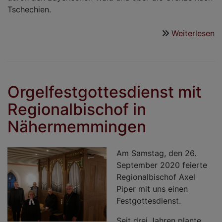
Tschechien.
Weiterlesen
ü
"
a
B
i
Orgelfestgottesdienst mit
B
Regionalbischof in
W
Nähermemmingen
Am Samstag, den 26.
September 2020 feierte
Regionalbischof Axel
Piper mit uns einen
Festgottesdienst.
Seit drei Jahren plante