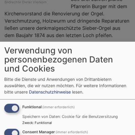
Bildrechte
Dieter Vierkorn
Pfarrerin Burger mit dem
Kirchenvorstand die Renovierung der Orgel.
Verschmutzung, Holzwurm und dringende Reparaturen
ließen unsere denkmalgeschützte Sieber-Orgel aus
dem Baujahr 1874 aus den letzten Loch pfeifen.
Verwendung von
Weiterlesen
ü
O
personenbezogenen Daten
m
und Cookies
R
Unsere nächsten Gottesdienste und Termine
in
Bitte die Dienste und Anwendungen von Drittanbietern
N
auswählen, die wir nutzen möchten.
Für weitere Informationen
bitte unsere
Datenschutzhinweise
lesen.
Funktional
(immer erforderlich)
Speichern von Daten: Cookie für die Benutzersitzung
Zweck
:
Funktional
Consent Manager
(immer erforderlich)