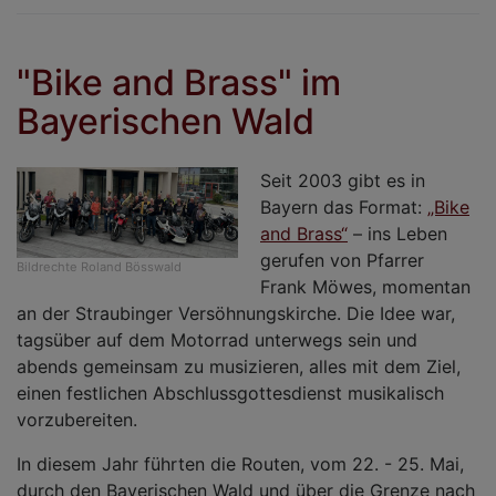
a
e
S
"Bike and Brass" im
Bayerischen Wald
Seit 2003 gibt es in
Bayern das Format:
„Bike
and Brass“
– ins Leben
gerufen von Pfarrer
Bildrechte
Roland Bösswald
Frank Möwes, momentan
an der Straubinger Versöhnungskirche. Die Idee war,
tagsüber auf dem Motorrad unterwegs sein und
abends gemeinsam zu musizieren, alles mit dem Ziel,
einen festlichen Abschlussgottesdienst musikalisch
vorzubereiten.
In diesem Jahr führten die Routen, vom 22. - 25. Mai,
durch den Bayerischen Wald und über die Grenze nach