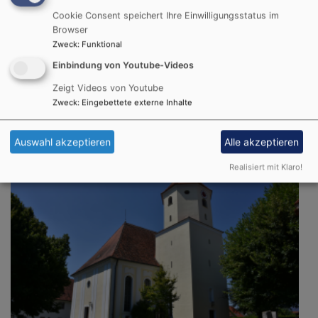
Cookie Consent speichert Ihre Einwilligungsstatus im
Browser
Zweck
:
Funktional
Einbindung von Youtube-Videos
Fr, 7.8. 20-21:30 Uhr
Zeigt Videos von Youtube
Posaunenchor Baldingen
Zweck
:
Eingebettete externe Inhalte
Baldingen
Evang. Gemeindehaus
Auswahl akzeptieren
Alle akzeptieren
Realisiert mit Klaro!