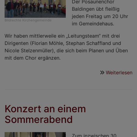
Der Posaunenchor
Baldingen übt fleißig
jeden Freitag um 20 Uhr
Bildrechte
Kirchengemeinde
im Gemeindehaus.
Wir haben mittlerweile ein „Leitungsteam“ mit drei
Dirigenten (Florian Möhle, Stephan Schaffland und
Nicole Stelzenmüller), die sich beim Planen und Üben
mit dem Chor ergänzen.
Weiterlesen
ü
N
a
d
P
Konzert an einem
B
Sommerabend
Zum inzwischen 30