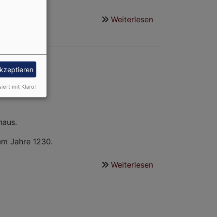
Weiterlesen
über
600
Jahre
Marienkirche
Nähermemminge
akzeptieren
siert mit Klaro!
ehaus.
em Jahre 1230.
Weiterlesen
über
Marienkirche
Nähermemminge