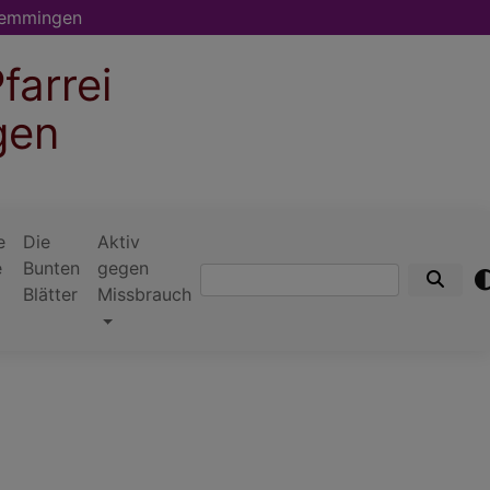
memmingen
farrei
gen
e
Die
Aktiv
e
Bunten
gegen
Suche
Blätter
Missbrauch