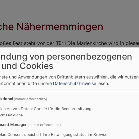
rche Nähermemmingen
oßes Fest steht vor der Tür!! Die Marienkirche wird in dies
ir gebührend.
ndung von personenbezogenen
 und Cookies
enste und Anwendungen von Drittanbietern auswählen, die wir nutze
Informationen bitte unsere
Datenschutzhinweise
lesen.
ktional
(immer erforderlich)
ichern von Daten: Cookie für die Benutzersitzung
ck
:
Funktional
sent Manager
(immer erforderlich)
kie Consent speichert Ihre Einwilligungsstatus im Browser