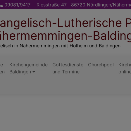
09081/9417
Riesstraße 47 | 86720 Nördlingen/Näher
angelisch-Lutherische P
hermemmingen-Baldin
elisch in Nähermemmingen mit Holheim und Baldingen
de
Kirchengemeinde
Gottesdienste
Churchpool
Kirch
en
Baldingen
und Termine
onlin