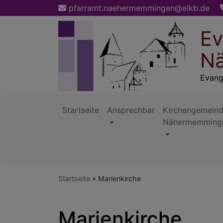
Direkt
pfarramt.naehermemmingen@elkb.de
zum
Inhalt
Ev
Nä
Evang
Startseite
Ansprechbar
Kirchengemein
Nähermemming
Hauptnavigation
Startseite
Marienkirche
Marienkirche