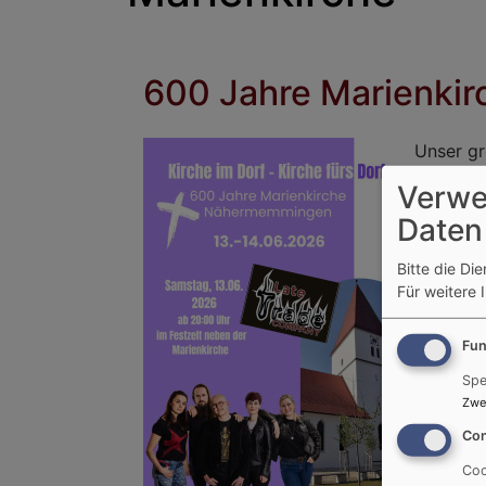
600 Jahre Marienki
Unser gr
feiern w
Verwe
Daten
Bitte die Di
Für weitere 
Fun
Spe
Zwe
Con
Coo