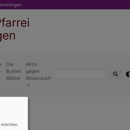
memmingen
farrei
gen
e
Die
Aktiv
e
Bunten
gegen
Suche
Blätter
Missbrauch
n möchten.