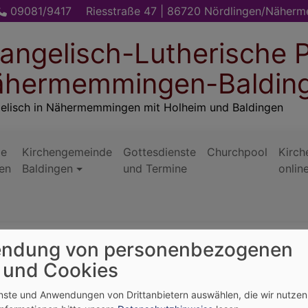
09081/9417
Riesstraße 47 | 86720 Nördlingen/Näher
angelisch-Lutherische P
hermemmingen-Baldin
elisch in Nähermemmingen mit Holheim und Baldingen
de
Kirchengemeinde
Gottesdienste
Churchpool
Kirch
en
Baldingen
und Termine
onlin
ndung von personenbezogenen
 und Cookies
enste und Anwendungen von Drittanbietern auswählen, die wir nutze