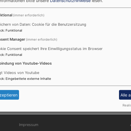
Informationen bitte unsere
Datenschutzhinweise
lesen.
ktional
(immer erforderlich)
 in unserer Pfarrei
ichern von Daten: Cookie für die Benutzersitzung
ck
:
Funktional
sent Manager
(immer erforderlich)
kie Consent speichert Ihre Einwilligungsstatus im Browser
 iOS Handys und für den PC, die Information und Kommunika
ck
:
Funktional
icht. Sie wird von der Landeskirche befürwortet und zu ei
bindung von Youtube-Videos
gt Videos von Youtube
ck
:
Eingebettete externe Inhalte
zeptieren
Alle 
Reali
Fußbereichsmenü
Be
Impressum