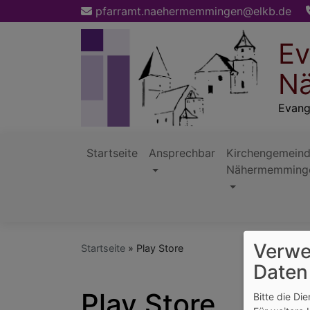
Direkt
pfarramt.naehermemmingen@elkb.de
zum
Inhalt
Ev
Nä
Evang
Startseite
Ansprechbar
Kirchengemein
Nähermemming
Hauptnavigation
Verwe
Startseite
Play Store
Daten
Play Store
Bitte die Di