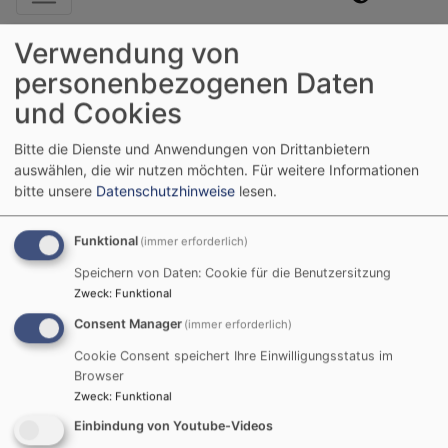
Verwendung von
Startseite
App Store
personenbezogenen Daten
und Cookies
App Store
Bitte die Dienste und Anwendungen von Drittanbietern
auswählen, die wir nutzen möchten.
Für weitere Informationen
bitte unsere
Datenschutzhinweise
lesen.
Churchpool jetzt auch in
Funktional
(immer erforderlich)
unserer Pfarrei
Speichern von Daten: Cookie für die Benutzersitzung
Zweck
:
Funktional
Was ist Churchpool?
Consent Manager
(immer erforderlich)
Cookie Consent speichert Ihre Einwilligungsstatus im
Churchpool ist eine App für Android und iOS
Browser
Handys und für den PC, die Information und
Zweck
:
Funktional
Kommunikation in unseren Kirchengemeinden in
Einbindung von Youtube-Videos
einem einzigen digitalen Werkzeug ermöglicht. Sie